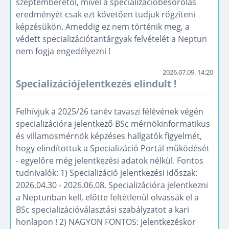
szeptemberétől, mivel a specializációbesorolás
eredményét csak ezt követően tudjuk rögzíteni
képzésükön. Ameddig ez nem történik meg, a
védett specializációtantárgyak felvételét a Neptun
nem fogja engedélyezni !
2026.07.09. 14:20
Specializációjelentkezés elindult !
Felhívjuk a 2025/26 tanév tavaszi félévének végén
specializációra jelentkező BSc mérnökinformatikus
és villamosmérnök képzéses hallgatók figyelmét,
hogy elindítottuk a Specializáció Portál működését
- egyelőre még jelentkezési adatok nélkül. Fontos
tudnivalók: 1) Specializáció jelentkezési időszak:
2026.04.30 - 2026.06.08. Specializációra jelentkezni
a Neptunban kell, előtte feltétlenül olvassák el a
BSc specializációválasztási szabályzatot a kari
honlapon ! 2) NAGYON FONTOS: jelentkezéskor